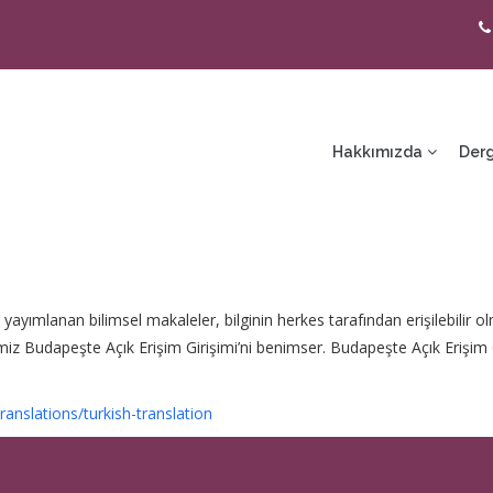
ain
avigation
Hakkımızda
Derg
yayımlanan bilimsel makaleler, bilginin herkes tarafından erişilebilir o
z Budapeşte Açık Erişim Girişimi’ni benimser. Budapeşte Açık Erişim Giri
anslations/turkish-translation