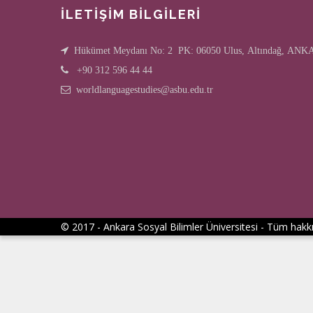
İLETİŞİM BİLGİLERİ
Hükümet Meydanı No: 2 PK: 06050 Ulus, Altındağ, AN
+90 312 596 44 44
worldlanguagestudies@asbu.edu.tr
© 2017 - Ankara Sosyal Bilimler Üniversitesi - Tüm hakkı 