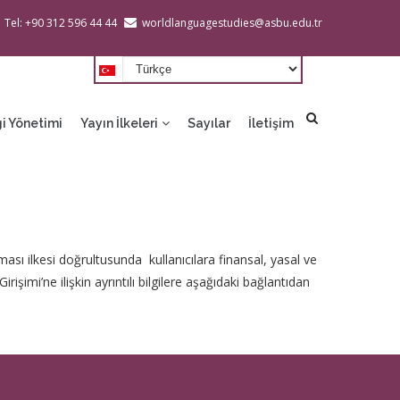
Tel: +90 312 596 44 44
worldlanguagestudies@asbu.edu.tr
Select
your
language
i Yönetimi
Yayın İlkeleri
Sayılar
İletişim
lması ilkesi doğrultusunda
kullanıcılara finansal, yasal ve
şimi’ne ilişkin ayrıntılı bilgilere aşağıdaki bağlantıdan