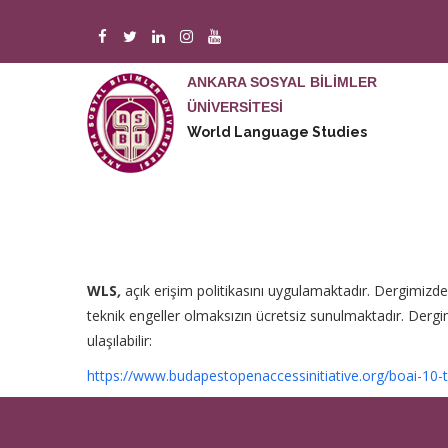
Ana
içeriğe
atla
ANKARA SOSYAL BİLİMLER
ÜNİVERSİTESİ
M
World Language Studies
n
WLS
,
açık erişim politikasını uygulamaktadır. Dergimizde 
teknik engeller olmaksızın ücretsiz sunulmaktadır. Dergimi
ulaşılabilir:
https://www.budapestopenaccessinitiative.org/boai-10-tr