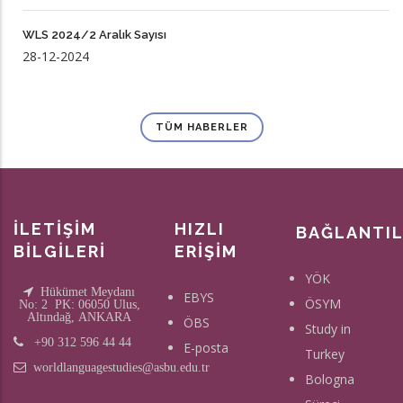
WLS 2024/2 Aralık Sayısı
28-12-2024
TÜM HABERLER
İLETİŞİM
HIZLI
BAĞLANTI
BİLGİLERİ
ERİŞİM
YÖK
Hükümet Meydanı
EBYS
ÖSYM
No: 2 PK: 06050 Ulus,
Altındağ, ANKARA
ÖBS
Study in
+90 312 596 44 44
E-posta
Turkey
worldlanguagestudies@asbu.edu.tr
Bologna