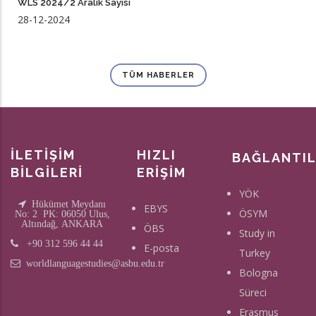
WLS 2024/2 Aralık Sayısı
28-12-2024
TÜM HABERLER
İLETİŞİM
HIZLI
BAĞLANTI
BİLGİLERİ
ERİŞİM
YÖK
Hükümet Meydanı
EBYS
ÖSYM
No: 2 PK: 06050 Ulus,
Altındağ, ANKARA
ÖBS
Study in
+90 312 596 44 44
E-posta
Turkey
worldlanguagestudies@asbu.edu.tr
Bologna
Süreci
Erasmus