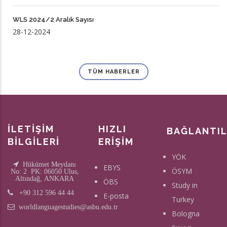
WLS 2024/2 Aralık Sayısı
28-12-2024
TÜM HABERLER
İLETİŞİM
HIZLI
BAĞLANTI
BİLGİLERİ
ERİŞİM
YÖK
Hükümet Meydanı
EBYS
ÖSYM
No: 2 PK: 06050 Ulus,
Altındağ, ANKARA
ÖBS
Study in
+90 312 596 44 44
E-posta
Turkey
worldlanguagestudies@asbu.edu.tr
Bologna