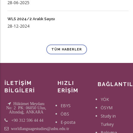
28-06-2025
WLS 2024/2 Aralık Sayısı
28-12-2024
TÜM HABERLER
İLETİŞİM
HIZLI
BAĞLANTI
BİLGİLERİ
ERİŞİM
YÖK
Hükümet Meydanı
EBYS
ÖSYM
No: 2 PK: 06050 Ulus,
Altındağ, ANKARA
ÖBS
Study in
+90 312 596 44 44
E-posta
Turkey
worldlanguagestudies@asbu.edu.tr
Bologna